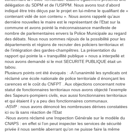
délégation du SDPM et de l’USPPM. Nous avons tout d’abord
indiqué être très déçus par le projet en lui-même le qualifiant de «
contenant vidé de son contenu ». Nous avons rappelé qu’aux
dernière nouvelles le maire est le représentant de l’Etat sur la
commune et avons pointé la méconnaissance manifeste de
nombre de parlementaires envers la Police Municipale au regard
des débats. Nous nous sommes réjouis de la possibilité pour les
départements et régions de recruter des policiers territoriaux et
de l’intégration des gardes-champêtres. La présentation du
rapport qui pointe la « tranquillité publique » nous a interpellé et
nous avons demandé si le mot SECURITE PUBLIQUE était un
tabou.
Plusieurs points ont été évoqués : -A l’unanimité les syndicats ont
réclamé une école nationale de police territoriale d énonçant les
carences et le coût du CNFPT . Aux objections concernant notre
statut de fonctionnaires territoriaux nous avons objecté l’exemple
des Sapeurs-pompiers civils, eux aussi fonctionnaires territoriaux
et qui étaient il y a peu des fonctionnaires communaux.
-ASVP : nous avons dénoncé les nombreuses dérives constatées
ici ou là sans réaction de l’Etat
-Nous avons réclamé une Inspection Générale sur le modèle du
CNAPS : en effet si l’on peut inspecter les services de sécurité
privée il nous semble aberrant qu’on ne puisse faire la même