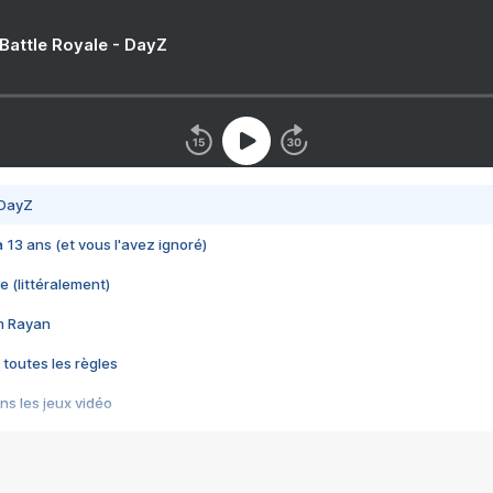
 Battle Royale - DayZ
 DayZ
 a 13 ans (et vous l'avez ignoré)
e (littéralement)
im Rayan
 toutes les règles
s les jeux vidéo
us choquant de Rockstar ? - Le scandale BULLY
e plus moche de Steam