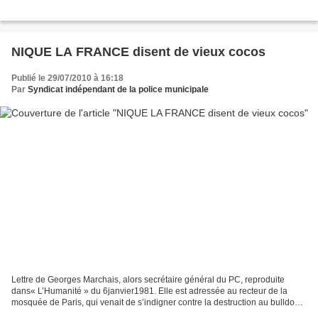
NIQUE LA FRANCE disent de vieux cocos
Publié le 29/07/2010 à 16:18
Par
Syndicat indépendant de la police municipale
Lettre de Georges Marchais, alors secrétaire général du PC, reproduite
dans« L’Humanité » du 6janvier1981. Elle est adressée au recteur de la
mosquée de Paris, qui venait de s’indigner contre la destruction au bulldozer
(le 24 décembre 1980, veille de...