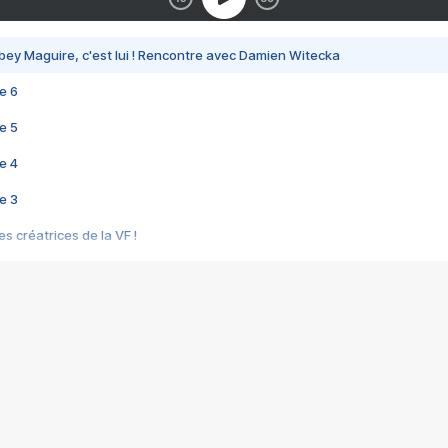
bey Maguire, c'est lui ! Rencontre avec Damien Witecka
e 6
e 5
e 4
e 3
s créatrices de la VF !
e 2
e 1
e Mektoub My Love arrive enfin ! Rencontre avec Shaïn Boumedine et Sal
i : après Toni en famille
elle réalise le bouleversant Dites lui que je l'aime