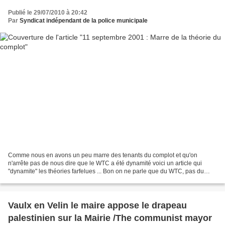
Publié le 29/07/2010 à 20:42
Par
Syndicat indépendant de la police municipale
Comme nous en avons un peu marre des tenants du complot et qu'on
n'arrête pas de nous dire que le WTC a été dynamité voici un article qui
"dynamite" les théories farfelues ... Bon on ne parle que du WTC, pas du
WTC 7 , du Pentagone ou du vol 93 ...Mais...
Vaulx en Velin le maire appose le drapeau
palestinien sur la Mairie /The communist mayor