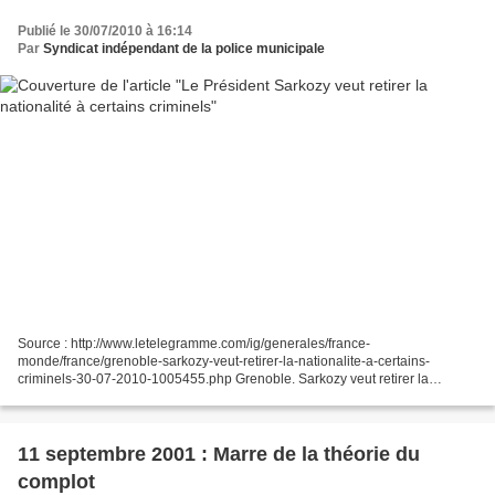
Publié le 30/07/2010 à 16:14
Par
Syndicat indépendant de la police municipale
Source : http://www.letelegramme.com/ig/generales/france-
monde/france/grenoble-sarkozy-veut-retirer-la-nationalite-a-certains-
criminels-30-07-2010-1005455.php Grenoble. Sarkozy veut retirer la
nationalité à certains criminels 30 juillet 2010 à 13h45 ....
11 septembre 2001 : Marre de la théorie du
complot