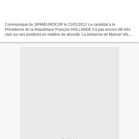
Communiqué du SIPM/EUROCOP le 21/01/2012 Le candidat à la
Présidence de la République François HOLLANDE n'a pas encore été très
clair sur ses positions en matière de sécurité. La présence de Manuel VALLS
comme directeur de campagne pouvait nous rassurer...