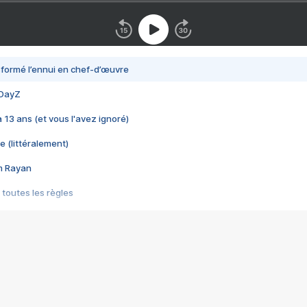
nsformé l’ennui en chef-d’œuvre
 DayZ
 a 13 ans (et vous l'avez ignoré)
e (littéralement)
im Rayan
 toutes les règles
s les jeux vidéo
us choquant de Rockstar ? - Le scandale BULLY
e plus moche de Steam
du RÊVE tourne au CAUCHEMAR