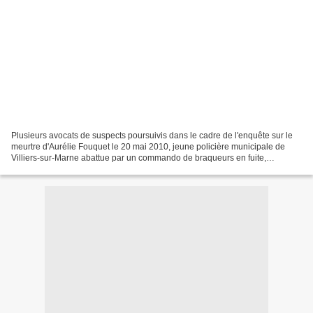
Plusieurs avocats de suspects poursuivis dans le cadre de l'enquête sur le
meurtre d'Aurélie Fouquet le 20 mai 2010, jeune policière municipale de
Villiers-sur-Marne abattue par un commando de braqueurs en fuite,
soulèvent ce jeudi devant la chambre de...