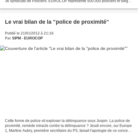
36 syndicats de Policiers. EUROCOP représente 500.000 policiers et siège
dans les instances Européennes Secrétaire...
Le vrai bilan de la "police de proximité"
Publié le 21/01/2012 à 21:16
Par
SIPM - EUROCOP
Cette forme de police vit exploser la délinquance sous Jospin. La police de
proximité, remède miracle contre la délinquance ? Jeudi encore, sur Europe
1, Martine Aubry, première secrétaire du PS, faisait l'apologie de ce concept
transposé des pays anglo-saxons....