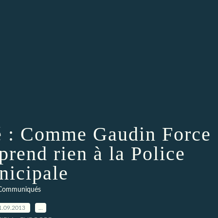
té : Comme Gaudin Force
rend rien à la Police
icipale
Communiqués
1.09.2013
…