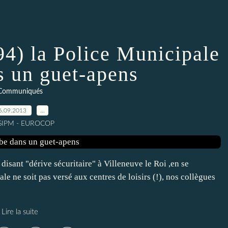
94) la Police Municipale
s un guet-apens
Communiqués
6.09.2013
…
 SIPM - EUROCOP
isant "dérive sécuritaire" à Villeneuve le Roi ,en se
le ne soit pas versé aux centres de loisirs (!), nos collègues
Lire la suite