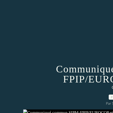
Communiqu
FPIP/EUR
2
Par