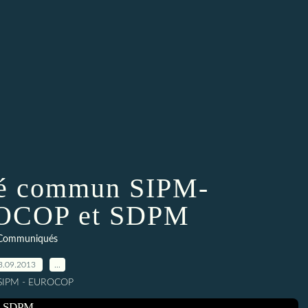
é commun SIPM-
OCOP et SDPM
Communiqués
3.09.2013
…
 SIPM - EUROCOP