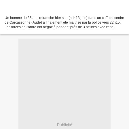
Un homme de 35 ans retranché hier soir (ndr 13 juin) dans un café du centre
de Carcassonne (Aude) a finalement été maitrisé par la police vers 22h15.
Les forces de l'ordre ont négocié pendant près de 3 heures avec cette
personne alcoolisée et armée d'un...
Publicité