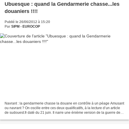
Ubuesque : quand la Gendarmerie chasse...les
douaniers !!!!
Publié le 26/06/2012 à 15:20
Par
SIPM - EUROCOP
Navrant : la gendarmerie chasse la douane en contrôle à un péage Amusant
ou navrant ? On oscille entre ces deux qualificatifs, à la lecture d’un article
de sudouest.fr daté du 21 juin. Il narre une énième version de la guerre des
uniformes, qui vire parfois...