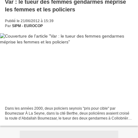
Var : le tueur des femmes gendarmes méprise
les femmes et les policiers
Publié le 21/06/2012 à 15:39
Par
SIPM - EUROCOP
Dans les années 2000, deux policiers seynois "pris pour cible" par
Boumezaar À La Seyne, dans la cité Berthe, deux policières avaient croisé
la route d’Abdallah Boumezaar, le tueur des deux gendarmes à Collobrières.
Il n’avait pas hésité à les frapper...