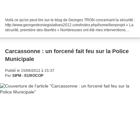
Voilà ce qu'on peut lire sur le blog de Georges TRON concernant la sécurité :
http://www.georgestronlegislatives2012.com/index.php/home/lienprojet « La
sécurité, première des libertés » Nombreuses ont été mes interventions
auprès du ministère de l’Intérieur...
Carcassonne : un forcené fait feu sur la Police
Municipale
Publié le 15/06/2012 à 15:37
Par
SIPM - EUROCOP