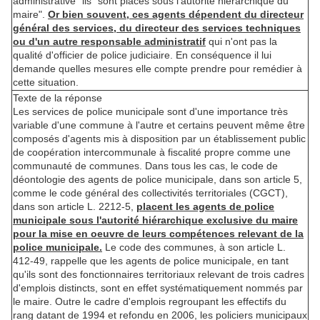
administrative" ils "sont placés sous l'autorité hiérarchique du
maire".
Or bien souvent, ces agents dépendent du directeur
général des services, du directeur des services techniques
ou d'un autre responsable administratif
qui n'ont pas la
qualité d'officier de police judiciaire. En conséquence il lui
demande quelles mesures elle compte prendre pour remédier à
cette situation.
Texte de la réponse
Les services de police municipale sont d'une importance très
variable d'une commune à l'autre et certains peuvent même être
composés d'agents mis à disposition par un établissement public
de coopération intercommunale à fiscalité propre comme une
communauté de communes. Dans tous les cas, le code de
déontologie des agents de police municipale, dans son article 5,
comme le code général des collectivités territoriales (CGCT),
dans son article L. 2212-5,
placent les agents de police
municipale sous l'autorité hiérarchique exclusive du maire
pour la mise en oeuvre de leurs compétences relevant de la
police municipale.
Le code des communes, à son article L.
412-49, rappelle que les agents de police municipale, en tant
qu'ils sont des fonctionnaires territoriaux relevant de trois cadres
d'emplois distincts, sont en effet systématiquement nommés par
le maire. Outre le cadre d'emplois regroupant les effectifs du
rang datant de 1994 et refondu en 2006, les policiers municipaux