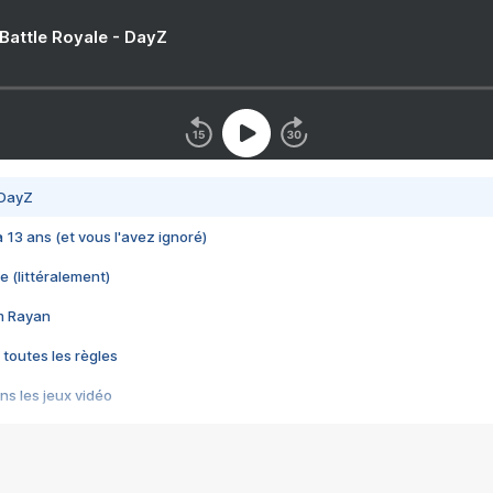
 Battle Royale - DayZ
 DayZ
 a 13 ans (et vous l'avez ignoré)
e (littéralement)
im Rayan
 toutes les règles
s les jeux vidéo
us choquant de Rockstar ? - Le scandale BULLY
e plus moche de Steam