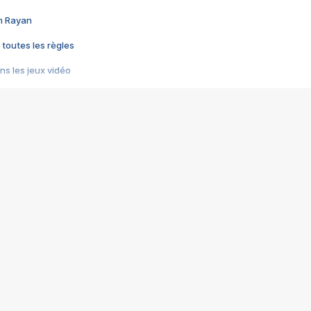
im Rayan
 toutes les règles
s les jeux vidéo
us choquant de Rockstar ? - Le scandale BULLY
e plus moche de Steam
du RÊVE tourne au CAUCHEMAR
pendant 8 heures
it… à tort
umiliés par un jeu vidéo
ire - Final Fantasy 8
ti un empire - Age of Empires
story DOFUS