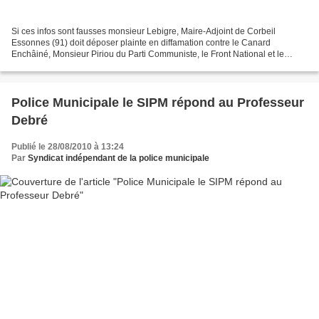
Si ces infos sont fausses monsieur Lebigre, Maire-Adjoint de Corbeil
Essonnes (91) doit déposer plainte en diffamation contre le Canard
Enchâiné, Monsieur Piriou du Parti Communiste, le Front National et le
Parisien . Si cela est vrai cela signifie que...
Police Municipale le SIPM répond au Professeur
Debré
Publié le 28/08/2010 à 13:24
Par
Syndicat indépendant de la police municipale