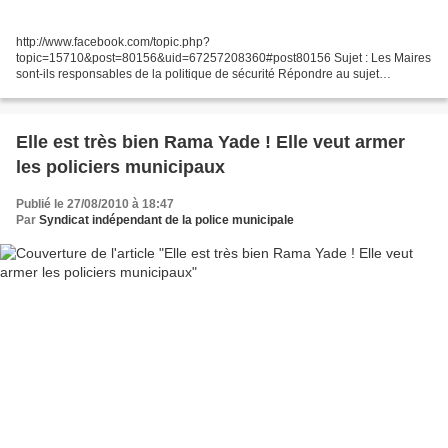
http://www.facebook.com/topic.php?
topic=15710&post=80156&uid=67257208360#post80156 Sujet : Les Maires
sont-ils responsables de la politique de sécurité Répondre au sujet
Affichage de 4 publications. Soutenons Le Professeur BernardDebre Il faut,
je le...
Elle est très bien Rama Yade ! Elle veut armer
les policiers municipaux
Publié le 27/08/2010 à 18:47
Par
Syndicat indépendant de la police municipale