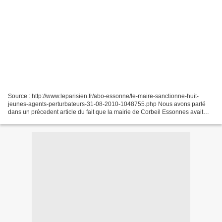
Source : http://www.leparisien.fr/abo-essonne/le-maire-sanctionne-huit-
jeunes-agents-perturbateurs-31-08-2010-1048755.php Nous avons parlé
dans un précedent article du fait que la mairie de Corbeil Essonnes avait
embauché des "jeunes" de banlieue . Et...