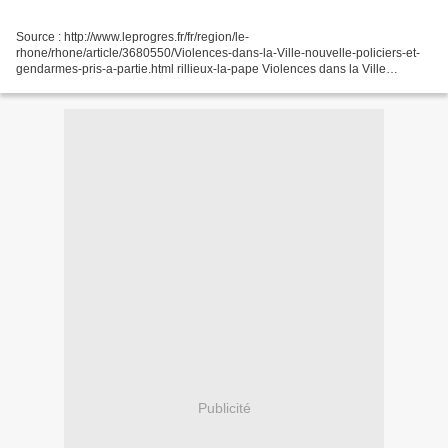
Source : http://www.leprogres.fr/fr/region/le-
rhone/rhone/article/3680550/Violences-dans-la-Ville-nouvelle-policiers-et-
gendarmes-pris-a-partie.html rillieux-la-pape Violences dans la Ville
nouvelle : policiers et gendarmes pris à partie zoom Garé au...
Publicité