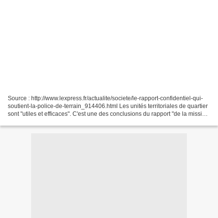
Source : http://www.lexpress.fr/actualite/societe/le-rapport-confidentiel-qui-
soutient-la-police-de-terrain_914406.html Les unités territoriales de quartier
sont "utiles et efficaces". C'est une des conclusions du rapport "de la mission
d'évaluation des...