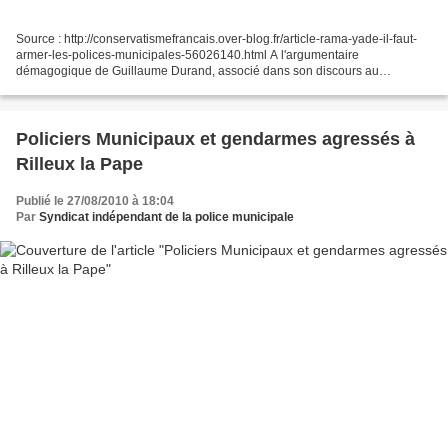
Source : http://conservatismefrancais.over-blog.fr/article-rama-yade-il-faut-
armer-les-polices-municipales-56026140.html A l'argumentaire
démagogique de Guillaume Durand, associé dans son discours au
socialisme (bien qu'il s'en défende sans succès), Rama...
Policiers Municipaux et gendarmes agressés à
Rilleux la Pape
Publié le 27/08/2010 à 18:04
Par
Syndicat indépendant de la police municipale