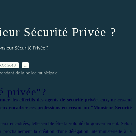
eur Sécurité Privée ?
nsieur Sécurité Privée ?
9.06.2010
…
pendant de la police municipale
é privée"?
uer, les effectifs des agents de sécurité privée, eux, ne cessent
eux encadrer ces professions en créant un "Monsieur Sécurité
mieux encadrées, telle semble être la volonté du gouvernement. Selon
 prochainement la création d'une délégation interministérielle à la