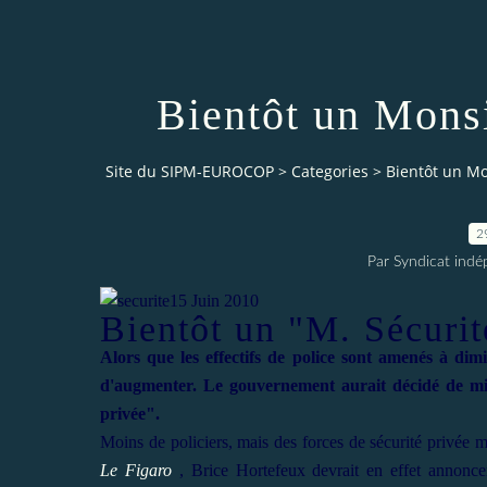
Bientôt un Monsi
Site du SIPM-EUROCOP
>
Categories
>
Bientôt un Mo
2
Par Syndicat indé
15 Juin 2010
Bientôt un "M. Sécurit
Alors que les effectifs de police sont amenés à dimin
d'augmenter. Le gouvernement aurait décidé de mi
privée".
Moins de policiers, mais des forces de sécurité privée 
Le Figaro
, Brice Hortefeux devrait en effet annoncer