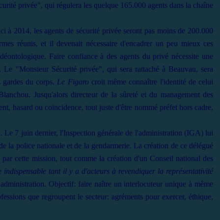
curité privée", qui régulera les quelque 165.000 agents dans la chaîne
'ici à 2014, les agents de sécurité privée seront pas moins de 200.000
ndarmes réunis, et il devenait nécessaire d'encadrer un peu mieux ces
déontologique. Faire confiance à des agents du privé nécessite une
 Le "Monsieur Sécurité privée", qui sera rattaché à Beauvau, sera
es gardes du corps.
Le Figaro
croit même connaître l'identité de celui
is Blanchou. Jusqu'alors directeur de la sûreté et du management des
ent, hasard ou coïncidence, tout juste d'être nommé préfet hors cadre,
 Le 7 juin dernier, l'Inspection générale de l'administration (IGA) lui
 de la police nationale et de la gendarmerie. La création de ce délégué
es par cette mission, tout comme la création d'un Conseil national des
 indispensable tant il y a d'acteurs à revendiquer la représentativité
'administration. Objectif: faire naître un interlocuteur unique à même
rofessions que regroupent le secteur: agréments pour exercer, éthique,