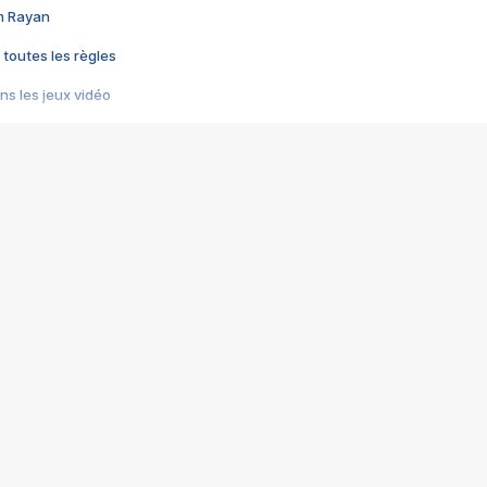
im Rayan
 toutes les règles
s les jeux vidéo
us choquant de Rockstar ? - Le scandale BULLY
e plus moche de Steam
du RÊVE tourne au CAUCHEMAR
pendant 8 heures
it… à tort
umiliés par un jeu vidéo
ire - Final Fantasy 8
ti un empire - Age of Empires
story DOFUS
tard, il crée l'un des pires jeux de tous les temps, MindsEye.