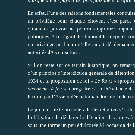
puisque aucun pays n’est plus paisible et n’offre 
En effet, l’une des raisons fondamentales conduisa
un privilège pour chaque citoyen, c’est parce q
qu’aucun pouvoir ne pourra supprimer impunémen
politiques. A cet égard, les honorables députés con
un privilège ou bien qu’elle aurait dû demande
autorités d’Occupation ?
Si l’on reste sur ce terrain historique, on remar
d’un principe d’interdiction générale de détention 
1934 et la proposition de loi
« Le Roux »
(proposi
des armes à feu »
,
enregistrée à la Présidence de
lecture par l’Assemblée nationale lors de la deux
Le premier texte précèdera le décret
« Laval »
du 
l’obligation de déclarer la détention des armes à 
sous une forme un peu édulcorée à l’occasion de la