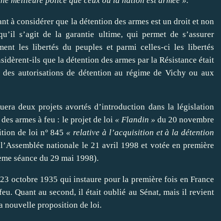
une meilleure police que ceux où la nation est armée ».
nt à considérer que la détention des armes est un droit et non
u’il s’agit de la garantie ultime, qui permet de s’assurer
t les libertés du peuples et parmi celles-ci les libertés
sidèrent-ils que la détention des armes par la Résistance était
r des autorisations de détention au régime de Vichy ou aux
quera deux projets avortés d’introduction dans la législation
des armes à feu : le projet de loi
« Flandin »
du 20 novembre
tion de loi n° 845
« relative à l’acquisition et à la détention
 l’Assemblée nationale le 21 avril 1998
et votée en première
ième séance du 29 mai 1998).
23 octobre 1935 qui instaure pour la première fois en France
feu. Quant au second, il était oublié au Sénat, mais il revient
 nouvelle proposition de loi.