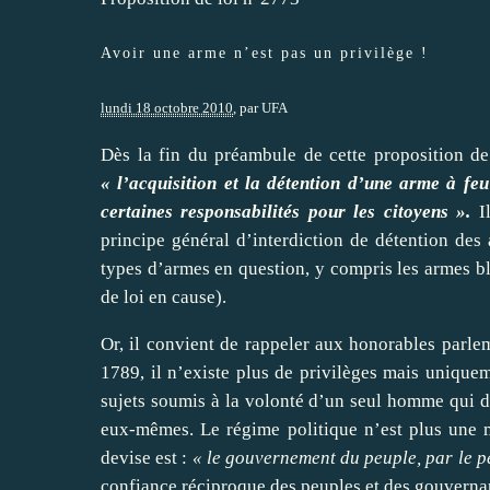
Avoir une arme n’est pas un privilège !
lundi 18 octobre 2010
, par
UFA
Dès la fin du préambule de cette
proposition de
« l’acquisition et la détention d’une arme à fe
certaines responsabilités pour les citoyens ».
Il
principe général d’interdiction de détention des 
types d’armes en question, y compris les armes bla
de loi en cause).
Or, il convient de rappeler aux honorables parlem
1789, il n’existe plus de privilèges mais uniquem
sujets soumis à la volonté d’un seul homme qui d
eux-mêmes. Le régime politique n’est plus une 
devise est :
« le gouvernement du peuple, par le pe
confiance réciproque des peuples et des gouverna