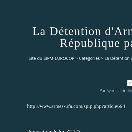
La Détention d'Ar
République 
Site du SIPM-EUROCOP
>
Categories
>
La Détention 
0
Par Syndicat indé
http://www.armes-ufa.com/spip.php?article694
Proposition de loi n°2773