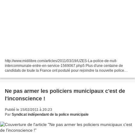
http://www.midilibre.com/articles/2011/03/19/UZES-La-police-de-nuit-
intercommunale-entre-en-service-1569067.php5 Plus d'une centaine de
candidats de toute la France ont postulé pour rejoindre la nouvelle police
intercommunale, dont la création a été décidée...
Ne pas armer les policiers municipaux c'est de
l'inconscience !
Publié le 15/02/2011 à 20:23
Par
Syndicat indépendant de la police municipale