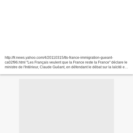
http://fr.news.yahoo.com/4/20110315/tts-france-immigration-gueant-
ca02f96.html "Les Français veulent que la France reste la France" déclare le
ministre de l'Intérieur, Claude Guéant, en défendant le débat sur la laïcité et
l'islam qui suscite une opposition...