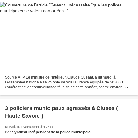
Source AFP Le ministre de l'Intérieur, Claude Guéant, a dit mardi à
l'Assemblée nationale sa volonté de voir la France équipée de "45 000
caméras" de vidéosurveillance "à la fin de cette année", contre environ 35
000 actuellement. Interrogé par la députée...
3 policiers municipaux agressés à Cluses (
Haute Savoie )
Publié le 15/01/2011 à 12:33
Par
Syndicat indépendant de la police municipale