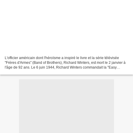
L'officier américain dont l'héroïsme a inspiré le livre et la série télévisée
"Frères d'Armes" (Band of Brothers), Richard Winters, est mort le 2 janvier à
l'âge de 92 ans. Le 6 juin 1944, Richard Winters commandait la "Easy
company" qui a sauté en parachute...