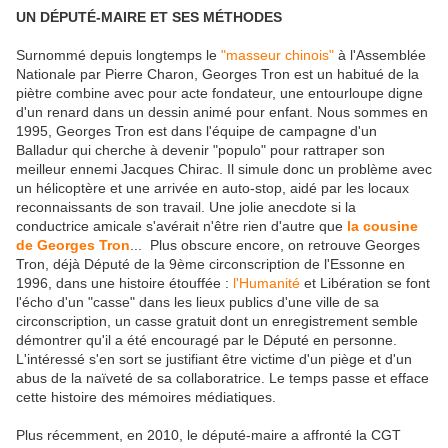
UN DÉPUTÉ-MAIRE ET SES MÉTHODES
Surnommé depuis longtemps le
"masseur chinois"
à l'Assemblée
Nationale par Pierre Charon, Georges Tron est un habitué de la
piètre combine avec pour acte fondateur, une entourloupe digne
d'un renard dans un dessin animé pour enfant. Nous sommes en
1995, Georges Tron est dans l'équipe de campagne d'un
Balladur qui cherche à devenir "populo" pour rattraper son
meilleur ennemi Jacques Chirac. Il simule donc un problème avec
un hélicoptère et une arrivée en auto-stop, aidé par les locaux
reconnaissants de son travail. Une jolie anecdote si la
conductrice amicale s'avérait n'être rien d'autre que
la cousine
de Georges Tron
... Plus obscure encore, on retrouve Georges
Tron, déjà Député de la 9ème circonscription de l'Essonne en
1996, dans une histoire étouffée :
l'Humanité
et Libération se font
l'écho d'un "casse" dans les lieux publics d'une ville de sa
circonscription, un casse gratuit dont un enregistrement semble
démontrer qu'il a été encouragé par le Député en personne.
L'intéressé s'en sort se justifiant être victime d'un piège et d'un
abus de la naïveté de sa collaboratrice. Le temps passe et efface
cette histoire des mémoires médiatiques.
Plus récemment, en 2010, le député-maire a affronté la CGT