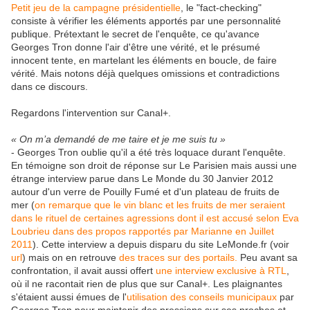
Petit jeu de la campagne présidentielle
, le "fact-checking"
consiste à vérifier les éléments apportés par une personnalité
publique. Prétextant le secret de l'enquête, ce qu'avance
Georges Tron donne l'air d'être une vérité, et le présumé
innocent tente, en martelant les éléments en boucle, de faire
vérité. Mais notons déjà quelques omissions et contradictions
dans ce discours.
Regardons l'intervention sur Canal+.
« On m’a demandé de me taire et je me suis tu »
- Georges Tron oublie qu'il a été très loquace durant l'enquête.
En témoigne son droit de réponse sur Le Parisien mais aussi une
étrange interview parue dans Le Monde du 30 Janvier 2012
autour d'un verre de Pouilly Fumé et d'un plateau de fruits de
mer (
on remarque que le vin blanc et les fruits de mer seraient
dans le rituel de certaines agressions dont il est accusé selon Eva
Loubrieu dans des propos rapportés par Marianne en Juillet
2011
). Cette interview a depuis disparu du site LeMonde.fr (voir
url
) mais on en retrouve
des traces sur des portails.
Peu avant sa
confrontation, il avait aussi offert
une interview exclusive à RTL
,
où il ne racontait rien de plus que sur Canal+. Les plaignantes
s'étaient aussi émues de l'
utilisation des conseils municipaux
par