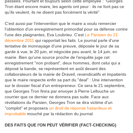
passées. Pourtant et toujours selon cette employée : "Georges
Tron étant encore maire, les agents ont peur : ils ne font pas ce
qu’ils veulent, ils ne disent pas forcément la vérité".
C'est aussi par l'intervention que le maire a voulu remercier
l'obtention d'un enregistrement primordial pour sa défense contre
l'une des plaignantes, Eva Loubrieu. C'est
Le Parisien du 21
décembre 2011
qui rapportait les faits. Le journal parle d'une
tentative de monnayage d'une preuve, déposée le jour de sa
garde à vue, le 20 juin, et négociée peu avant, le 14 juin, en
mairie. Bien qu'une source proche de l'enquête juge cet
enregistrement "non probant", deux hommes, dont celui qui a
déposé la bande, se représentent en août devant des
collaborateurs de la mairie de Draveil, revendicatifs et impatients
que le maire respecte enfin sa part du "deal" : Une intervention
sur le dossier fiscal d'un entrepreneur. Ce sera le 21 septembre,
que Georges Tron finira par envoyer à Pierre Lellouche un
courrier que ce dernier ne donnera pas suite. Face aux
révélations du Parsien, Georges Tron se dira victime d'un
"complot" et proposera
un droit de réponse hasardeux et
improbable
mouché par la rédaction du journal.
DES FAITS QUE l'ON PEUT VÉRIFIER (FACT-CHECKING)