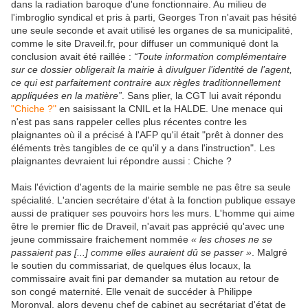
dans la radiation baroque d'une fonctionnaire. Au milieu de
l'imbroglio syndical et pris à parti, Georges Tron n'avait pas hésité
une seule seconde et avait utilisé les organes de sa municipalité,
comme le site Draveil.fr, pour diffuser un communiqué dont la
conclusion avait été raillée :
“Toute information complémentaire
sur ce dossier obligerait la mairie à divulguer l’identité de l’agent,
ce qui est parfaitement contraire aux règles traditionnellement
appliquées en la matière”
. Sans plier, la CGT lui avait répondu
"Chiche ?"
en saisissant la CNIL et la HALDE. Une menace qui
n'est pas sans rappeler celles plus récentes contre les
plaignantes où il a précisé à l'AFP qu'il était "prêt à donner des
éléments très tangibles de ce qu'il y a dans l'instruction". Les
plaignantes devraient lui répondre aussi : Chiche ?
Mais l'éviction d'agents de la mairie semble ne pas être sa seule
spécialité. L'ancien secrétaire d'état à la fonction publique essaye
aussi de pratiquer ses pouvoirs hors les murs. L'homme qui aime
être le premier flic de Draveil, n'avait pas apprécié qu'avec une
jeune commissaire fraichement nommée
« les choses ne se
passaient pas [...] comme elles auraient dû se passer »
. Malgré
le soutien du commissariat, de quelques élus locaux, la
commissaire avait fini par demander sa mutation au retour de
son congé maternité. Elle venait de succéder à Philippe
Moronval, alors devenu chef de cabinet au secrétariat d'état de