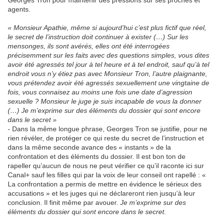
Georges Tron pour maintenir des pressions sur ses proches et
agents.
« Monsieur Apathie, même si aujourd’hui c’est plus fictif que réel,
le secret de l’instruction doit continuer à exister (…) Sur les
mensonges, ils sont avérés, elles ont été interrogées
précisemment sur les faits avec des questions simples, vous dites
avoir été agressés tel jour à tel heure et à tel endroit, sauf qu’à tel
endroit vous n’y étiez pas avec Monsieur Tron, l’autre plaignante,
vous prétendez avoir été agressés sexuellement une vingtaine de
fois, vous connaisez au moins une fois une date d’agression
sexuelle ? Monsieur le juge je suis incapable de vous la donner
(…) Je m’exprime sur des éléments du dossier qui sont encore
dans le secret »
- Dans la même longue phrase, Georges Tron se justifie, pour ne
rien révéler, de protéger ce qui reste du secret de l’instruction et
dans la même seconde avance des « instants » de la
confrontation et des éléments du dossier. Il est bon ton de
rapeller qu’aucun de nous ne peut vérifier ce qu’il raconte ici sur
Canal+ sauf les filles qui par la voix de leur conseil ont rapellé : «
La confrontation a permis de mettre en évidence le sérieux des
accusations » et les juges qui ne déclareront rien jusqu’à leur
conclusion. Il finit même par avouer.
Je m’exprime sur des
éléments du dossier qui sont encore dans le secret.