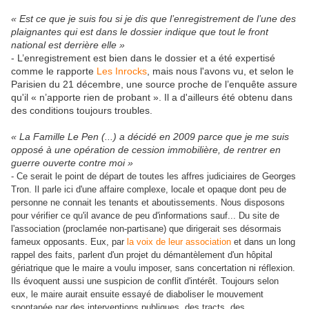
« Est ce que je suis fou si je dis que l’enregistrement de l’une des
plaignantes qui est dans le dossier indique que tout le front
national est derrière elle »
- L’enregistrement est bien dans le dossier et a été expertisé
comme le rapporte
Les Inrocks
, mais nous l'avons vu, et selon le
Parisien du 21 décembre, une source proche de l’enquête assure
qu'il « n’apporte rien de probant ». Il a d'ailleurs été obtenu dans
des conditions toujours troubles.
« La Famille Le Pen (...) a décidé en 2009 parce que je me suis
opposé à une opération de cession immobilière, de rentrer en
guerre ouverte contre moi »
- Ce serait le point de départ de toutes les affres judiciaires de Georges
Tron. Il parle ici d'une affaire complexe, locale et opaque dont peu de
personne ne connait les tenants et aboutissements. Nous disposons
pour vérifier ce qu'il avance de peu d'informations sauf... Du site de
l'association (proclamée non-partisane) que dirigerait ses désormais
fameux opposants. Eux, par
la voix de leur association
et dans un long
rappel des faits, parlent d'un projet du démantèlement d'un hôpital
gériatrique que le maire a voulu imposer, sans concertation ni réflexion.
Ils évoquent aussi une suspicion de conflit d'intérêt. Toujours selon
eux, le maire aurait ensuite essayé de diaboliser le mouvement
spontanée par des interventions publiques, des tracts, des