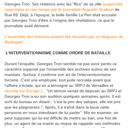
Georges Tron. Ses relations avec les "flics" de sa ville
avaient été
rapportées en son temps par le journaliste Augustin Scalbert
de
Rue 89. Déjà, à l'époque, la belle famille Le Pen était accusée
par Georges Tron d'être à l'origine des révélations, ce que le
journaliste avait démenti.
L'ensemble des histoires avaient été résumés par un blogueur de
Mediapart.
L'INTERVENTIONNISME COMME ORDRE DE BATAILLE
Durant l'enquête, Georges Tron semble ne pas avoir perdu ce
caractère supposé par l'ensemble des archives autour de ses
mandats. Surtout, il confirme son art de l'interventionnisme
forcené. C'est une employée, tout juste recrutée avant que
l'affaire n'éclate, qui en a témoigné au SRPJ de Versailles et
raconte sur Europe 1
: "Un témoin venait de déposer au SRPJ et
Georges Tron a eu son audition quelques semaines après. Il est
sorti du bureau en disant : 'c’est la pire des salopes, elle est pire
que les plaignantes !'. Après, il a traîné dans la boue cette
personne en nous interdisant de lui parler". Mis en examen, on
peut supposer qui lui est difficile de mettre au ban, une fois de
plus, un agent de sa mairie au risque de rappeler ses méthodes