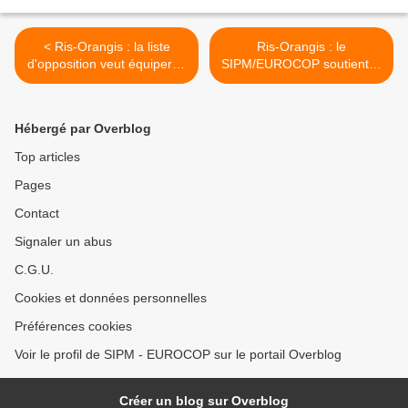
< Ris-Orangis : la liste
Ris-Orangis : le
d'opposition veut équiper la
SIPM/EUROCOP soutient la
Police Municipale de
liste "Ris en Grand" >
moyens de défense
adaptés comme à
Hébergé par Overblog
Courcouronnes et Evry
Top articles
Pages
Contact
Signaler un abus
C.G.U.
Cookies et données personnelles
Préférences cookies
Voir le profil de SIPM - EUROCOP sur le portail Overblog
Créer un blog sur Overblog