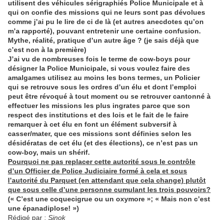
utilisent des véhicules sérigraphiés Police Municipale et à
qui on confie des missions qui ne leurs sont pas dévolues
comme j’ai pu le lire de ci de là (et autres anecdotes qu’on
m’a rapporté), pouvant entretenir une certaine confusion.
Mythe, réalité, pratique d’un autre âge ? (je sais déjà que
c’est non à la première)
J’ai vu de nombreuses fois le terme de cow-boys pour
désigner la Police Municipale, si vous voulez faire des
amalgames utilisez au moins les bons termes, un Policier
qui se retrouve sous les ordres d’un élu et dont l’emploi
peut être révoqué à tout moment ou se retrouver cantonné à
effectuer les missions les plus ingrates parce que son
respect des institutions et des lois et le fait de le faire
remarquer à cet élu en font un élément subversif à
casser/mater, que ces missions sont définies selon les
désidératas de cet élu (et des élections), ce n’est pas un
cow-boy, mais un shérif.
Pourquoi ne pas replacer cette autorité sous le contrôle
d’un Officier de Police Judiciaire formé à cela et sous
l’autorité du Parquet (en attendant que cela change) plutôt
que sous celle d’une personne cumulant les trois pouvoirs?
(« C’est une coquecigrue ou un oxymore »; « Mais non c’est
une épanadiplose! »)
Rédigé par :
Sinok