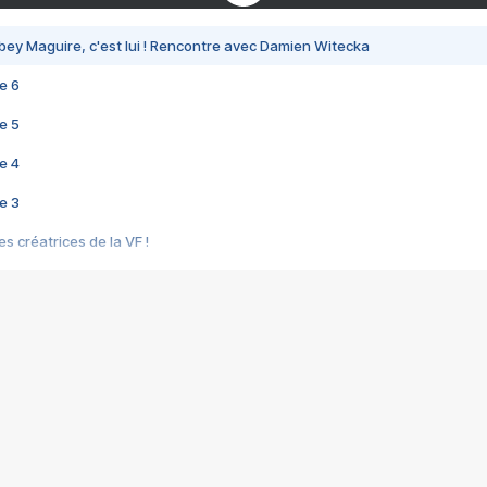
bey Maguire, c'est lui ! Rencontre avec Damien Witecka
e 6
e 5
e 4
e 3
s créatrices de la VF !
e 2
e 1
e Mektoub My Love arrive enfin ! Rencontre avec Shaïn Boumedine et Sal
i : après Toni en famille
elle réalise le bouleversant Dites lui que je l'aime
ais ! Rencontre autour de Vie privée de Rebecca Zlotowski