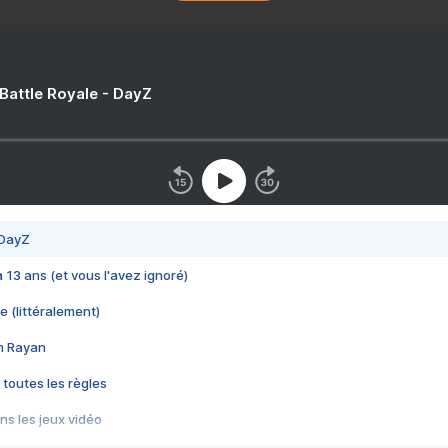
 Battle Royale - DayZ
 DayZ
 a 13 ans (et vous l'avez ignoré)
e (littéralement)
im Rayan
 toutes les règles
s les jeux vidéo