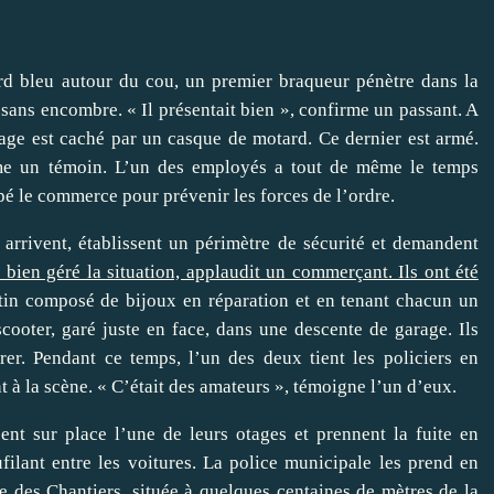
ard bleu autour du cou, un premier braqueur pénètre dans la
é sans encombre. « Il présentait bien », confirme un passant. A
visage est caché par un casque de motard. Ce dernier est armé.
irme un témoin. L’un des employés a tout de même le temps
ipé le commerce pour prévenir les forces de l’ordre.
arrivent, établissent un périmètre de sécurité et demandent
t bien géré la situation, applaudit un commerçant. Ils ont été
utin composé de bijoux en réparation et en tenant chacun un
scooter, garé juste en face, dans une descente de garage. Ils
er. Pendant ce temps, l’un des deux tient les policiers en
t à la scène. « C’était des amateurs », témoigne l’un d’eux.
ent sur place l’une de leurs otages et prennent la fuite en
ilant entre les voitures. La police municipale les prend en
e des Chantiers, située à quelques centaines de mètres de la