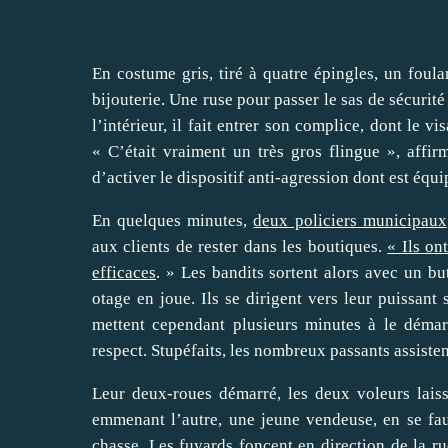
En costume gris, tiré à quatre épingles, un foul
bijouterie. Une ruse pour passer le sas de sécurit
l’intérieur, il fait entrer son complice, dont le 
« C’était vraiment un très gros flingue », aff
d’activer le dispositif anti-agression dont est équ
En quelques minutes,
deux policiers municipaux
aux clients de rester dans les boutiques.
« Ils on
efficaces
. » Les bandits sortent alors avec un b
otage en joue. Ils se dirigent vers leur puissant 
mettent cependant plusieurs minutes à le démarr
respect. Stupéfaits, les nombreux passants assisten
Leur deux-roues démarré, les deux voleurs laiss
emmenant l’autre, une jeune vendeuse, en se fauf
chasse. Les fuyards foncent en direction de la ru