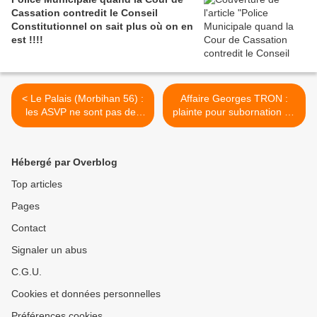
Cassation contredit le Conseil
Constitutionnel on sait plus où on en
est !!!!
< Le Palais (Morbihan 56) :
Affaire Georges TRON :
les ASVP ne sont pas des
plainte pour subornation de
policiers le SIPM met le
témoins... >
maire en demeure de
respecter la loi !
Hébergé par Overblog
Top articles
Pages
Contact
Signaler un abus
C.G.U.
Cookies et données personnelles
Préférences cookies