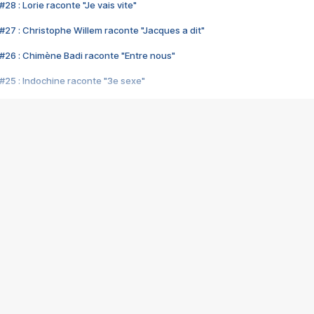
28 : Lorie raconte "Je vais vite"
#27 : Christophe Willem raconte "Jacques a dit"
#26 : Chimène Badi raconte "Entre nous"
#25 : Indochine raconte "3e sexe"
#24 : Zaho raconte "C'est chelou"
#23 : Patrick Bruel raconte "Au café des délices"
#22 : Kyo raconte "Le chemin"
#21 : Nolwenn Leroy raconte "Cassé"
#20 : Patrick Hernandez raconte "Born to be alive"
#19 : Lorie raconte "Près de moi"
#18 : Michael Jones raconte "A nos actes manqués" (avec Jean-Jacque
#17 : Khaled raconte "Aïcha"
#16 : Corneille raconte "Parce qu'on vient de loin"