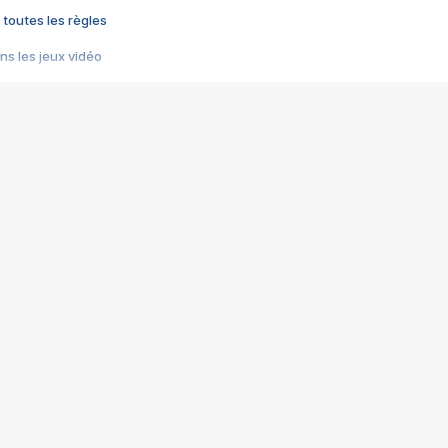
 toutes les règles
s les jeux vidéo
us choquant de Rockstar ? - Le scandale BULLY
e plus moche de Steam
du RÊVE tourne au CAUCHEMAR
pendant 8 heures
it… à tort
umiliés par un jeu vidéo
ire - Final Fantasy 8
ti un empire - Age of Empires
story DOFUS
tard, il crée l'un des pires jeux de tous les temps, MindsEye.