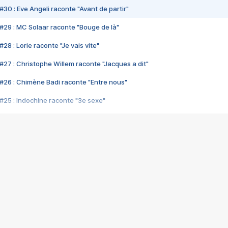
#30 : Eve Angeli raconte "Avant de partir"
#29 : MC Solaar raconte "Bouge de là"
28 : Lorie raconte "Je vais vite"
#27 : Christophe Willem raconte "Jacques a dit"
#26 : Chimène Badi raconte "Entre nous"
#25 : Indochine raconte "3e sexe"
#24 : Zaho raconte "C'est chelou"
#23 : Patrick Bruel raconte "Au café des délices"
#22 : Kyo raconte "Le chemin"
#21 : Nolwenn Leroy raconte "Cassé"
#20 : Patrick Hernandez raconte "Born to be alive"
#19 : Lorie raconte "Près de moi"