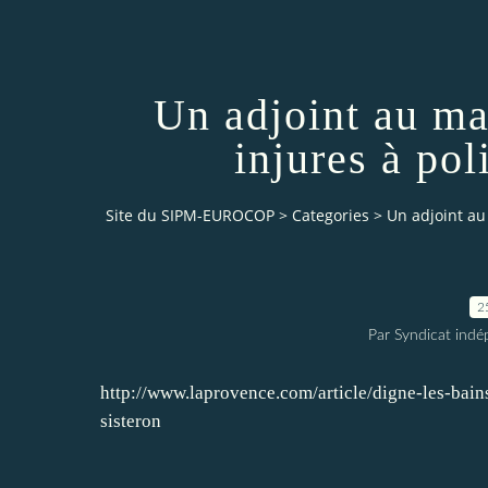
Un adjoint au ma
injures à po
Site du SIPM-EUROCOP
>
Categories
>
Un adjoint au
2
Par Syndicat indé
http://www.laprovence.com/article/digne-les-bains
sisteron