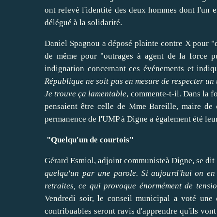
ont relevé l'identité des deux hommes dont l'un 
délégué à la solidarité.
Daniel Spagnou a déposé plainte contre X pour "d
de même pour "outrages à agent de la force pu
indignation concernant ces événements et indiqu
République ne soit pas en mesure de respecter un t
Je t
rouve ça lamentable
, commente-t-il. Dans la f
pensaient être celle de Mme Bareille, maire de c
permanence de l'UMP à Digne a également été leur
"Quelqu'un de courtois"
Gérard Esmiol, adjoint communisteà Digne, se dit 
quelqu'un par une parole. Si aujourd'hu
i on en
retraites, ce qui provoque énormément de tensi
Vendredi soir, le conseil municipal a voté une
contribuables seront ravis d'apprendre qu'ils von