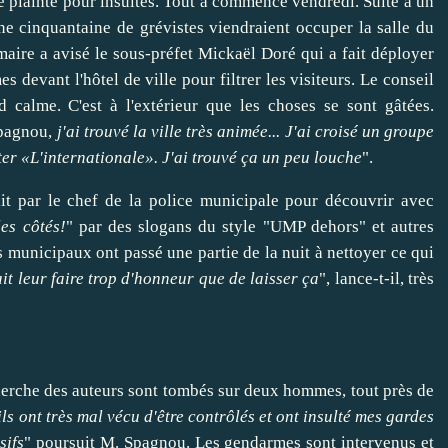
ne plainte pour insultes. Tout a commencé vendredi. Suite à un
 cinquantaine de grévistes viendraient occuper la salle du
aire a avisé le sous-préfet Mickaël Doré qui a fait déployer
 devant l'hôtel de ville pour filtrer les visiteurs. Le conseil
 calme. C'est à l'extérieur que les choses se sont gâtées.
Spagnou,
j'ai trouvé la ville très animée... J'ai cr
oisé un groupe
ter «L'internationale». J'ai trouvé ça un peu louche
".
lit par le chef de la police municipale pour découvrir avec
es côtés!
" par des slogans du style "UMP dehors" et autres
és municipaux ont passé une partie de la nuit à nettoyer ce qui
ait leur faire trop d'honneur que de laisser ça
", lance-t-il, très
cherche des auteurs sont tombés sur deux hommes, tout près de
ils ont très mal vécu d'être contrôlés et ont insulté mes gardes
sifs
" poursuit M. Spagnou. Les gendarmes sont intervenus et