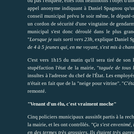
ou pas l'enquête, elles font néanmoins l'objet d'u
appel anonyme indiquant à Daniel Spagnou qu'une
conseil municipal prévu le soir même, le député-m
un cordon de sécurité d'une vingtaine de gendarmes
municipal s'est donc déroulé dans le plus grand
"
Lorsque je suis sorti vers 23h,
explique Daniel 
de 4 à 5 jeunes qui, en me voyant, s'est mis à chan
C'est vers 1h15 du matin qu'il sera tiré de son 
stupéfaction l'état de la mairie, "
taguée de tous l
insultes à l'adresse du chef de l'État. Les employ
n'était en fait que de la "neige pour vitrine". "
C'ét
remonté.
"Venant d'un élu, c'est vraiment moche"
Cinq policiers municipaux aussitôt partis à la re
la mairie, et les ont contrôlés.
"Ça s'est envenimé, 
en des termes très grossier
s. Ils étaient très agres