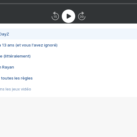
 DayZ
 a 13 ans (et vous l'avez ignoré)
e (littéralement)
im Rayan
 toutes les règles
s les jeux vidéo
us choquant de Rockstar ? - Le scandale BULLY
e plus moche de Steam
du RÊVE tourne au CAUCHEMAR
pendant 8 heures