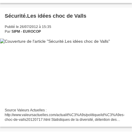
Totalement désarmés...
Sécurité.Les idées choc de Valls
Publié le 26/07/2012 à 15:35
Par
SIPM - EUROCOP
Source Valeurs Actuelles :
http://www.valeursactuelles.com/actualit%C3%A9s/politique/id%C3%A9es-
choc-de-valls20120717.html Statistiques de la diversité, détention des
mineurs, réhabilitation de l’ordre : nous avons retrouvé ce qu’écrivait le
ministre...