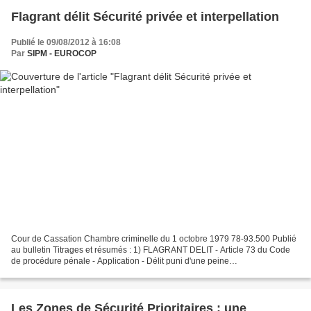
Flagrant délit Sécurité privée et interpellation
Publié le 09/08/2012 à 16:08
Par
SIPM - EUROCOP
Cour de Cassation Chambre criminelle du 1 octobre 1979 78-93.500 Publié
au bulletin Titrages et résumés : 1) FLAGRANT DELIT - Article 73 du Code
de procédure pénale - Application - Délit puni d'une peine
d'emprisonnement - Auteur - Appréhension par un...
Les Zones de Sécurité Prioritaires : une