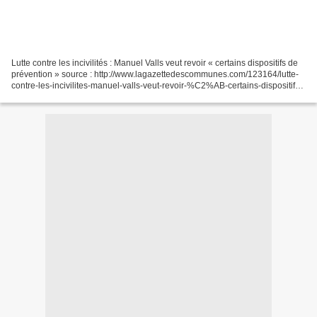
Lutte contre les incivilités : Manuel Valls veut revoir « certains dispositifs de
prévention » source : http://www.lagazettedescommunes.com/123164/lutte-
contre-les-incivilites-manuel-valls-veut-revoir-%C2%AB-certains-dispositifs-
de-prevention-%C2%BB/...