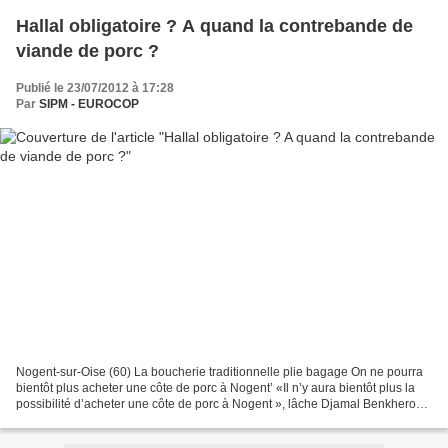
Hallal obligatoire ? A quand la contrebande de
viande de porc ?
Publié le 23/07/2012 à 17:28
Par
SIPM - EUROCOP
Nogent-sur-Oise (60) La boucherie traditionnelle plie bagage On ne pourra
bientôt plus acheter une côte de porc à Nogent’ «Il n’y aura bientôt plus la
possibilité d’acheter une côte de porc à Nogent », lâche Djamal Benkherouf.
Le conseiller d’opposition...