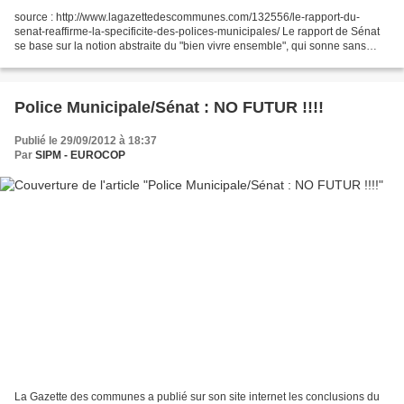
source : http://www.lagazettedescommunes.com/132556/le-rapport-du-
senat-reaffirme-la-specificite-des-polices-municipales/ Le rapport de Sénat
se base sur la notion abstraite du "bien vivre ensemble", qui sonne sans
doute très bien dans les salons parisiens...
Police Municipale/Sénat : NO FUTUR !!!!
Publié le 29/09/2012 à 18:37
Par
SIPM - EUROCOP
La Gazette des communes a publié sur son site internet les conclusions du