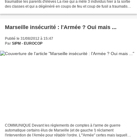
traumatisé les parents d'élèves La rixe qui a mêlé 3 individus hier à la sortie
des classes et qui a dégènéré en coups de feu et coup de fusil a traumatisé
Parempuyre. Une cellule...
Marseille insécurité : l'Armée ? Oui mais ...
Publié le 31/08/2012 à 15:47
Par
SIPM - EUROCOP
COMMUNIQUE Devant les règlements de comptes à l'arme de guerre
automatique certains élus de Marseille (et de gauche !) réclament
l'intervention de l'Armée pour rétablir l'ordre. L'"Armée" certes mais laquelle