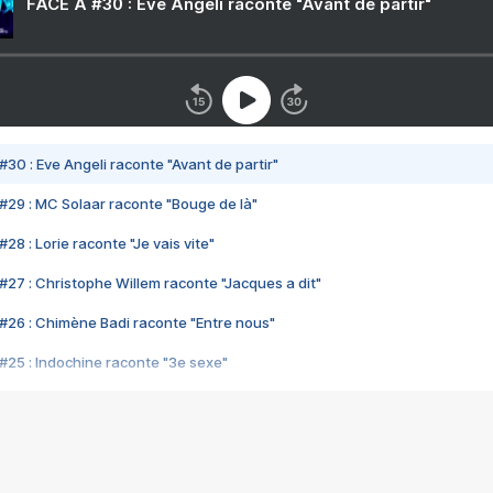
FACE A #30 : Eve Angeli raconte "Avant de partir"
#30 : Eve Angeli raconte "Avant de partir"
#29 : MC Solaar raconte "Bouge de là"
28 : Lorie raconte "Je vais vite"
#27 : Christophe Willem raconte "Jacques a dit"
#26 : Chimène Badi raconte "Entre nous"
#25 : Indochine raconte "3e sexe"
#24 : Zaho raconte "C'est chelou"
#23 : Patrick Bruel raconte "Au café des délices"
#22 : Kyo raconte "Le chemin"