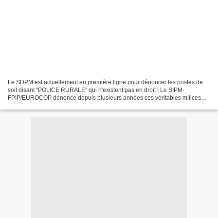
Le SDPM est actuellement en première ligne pour dénoncer les postes de
soit disant "POLICE RURALE" qui n'existent pas en droit ! Le SIPM-
FPIP/EUROCOP dénonce depuis plusieurs années ces véritables milices
qui, avec la complicité passive des autorités,...