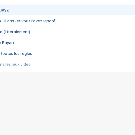
 DayZ
 a 13 ans (et vous l'avez ignoré)
e (littéralement)
im Rayan
 toutes les règles
s les jeux vidéo
us choquant de Rockstar ? - Le scandale BULLY
e plus moche de Steam
du RÊVE tourne au CAUCHEMAR
pendant 8 heures
it… à tort
umiliés par un jeu vidéo