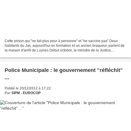
Cette prison qui "ne fait plus peur à personne" et "ne vaccine pas" Deux
habitants du Jas, aujourd'hui en formation et un ancien braqueur, parlent de
la maison d'arrêt de Luynes Début octobre, la ministre de la Justice,
Christiane Taubira, est partie...
Police Municipale : le gouvernement "réfléchit"
...
Publié le 20/12/2012 à 17:22
Par
SIPM - EUROCOP