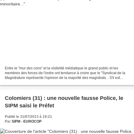
Entre le "mur des cons" et la visibilité médiatique le grand public et les
membres des forces de l'ordre ont tendance à croire que le "Syndicat de la
Magistrature représente l'opinion de la majorité des magistrats... S'il est
évident que des politiques...
Colomiers (31) : une nouvelle fausse Police, le
SIPM saisi le Préfet
Publié le 31/07/2013 à 19:21
Par
SIPM - EUROCOP