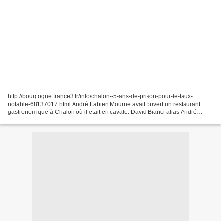
http://bourgogne.france3.fr/info/chalon--5-ans-de-prison-pour-le-faux-
notable-68137017.html André Fabien Mourne avait ouvert un restaurant
gastronomique à Chalon où il etait en cavale. David Bianci alias André
Fabien Mourne a été condamné mardi 29 mars...