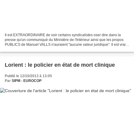
Il est EXTRAORDINAIRE de voir certains syndicalistes oser dire dans la
presse qu'un communiqué du Ministère de l'Intérieur ainsi que les propos
PUBLICS de Manuel VALLS n'auraient "aucune valeur juridique". Il est vrai
que certains membres du CNFPT pensent...
Lorient : le policier en état de mort clinique
Publié le 12/10/2013 à 13:05
Par
SIPM - EUROCOP