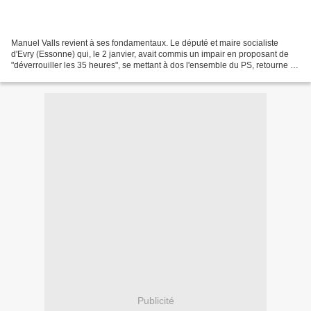
Manuel Valls revient à ses fondamentaux. Le député et maire socialiste
d'Evry (Essonne) qui, le 2 janvier, avait commis un impair en proposant de
"déverrouiller les 35 heures", se mettant à dos l'ensemble du PS, retourne à
l'un de ses thèmes de prédilection,...
Publicité