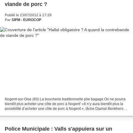
viande de porc ?
Publié le 23/07/2012 à 17:28
Par
SIPM - EUROCOP
Nogent-sur-Oise (60) La boucherie traditionnelle plie bagage On ne pourra
bientôt plus acheter une côte de porc à Nogent’ «Il n’y aura bientôt plus la
possibilité d’acheter une côte de porc à Nogent », lâche Djamal Benkherouf.
Le conseiller d’opposition...
Police Municipale : Valls s'appuiera sur un