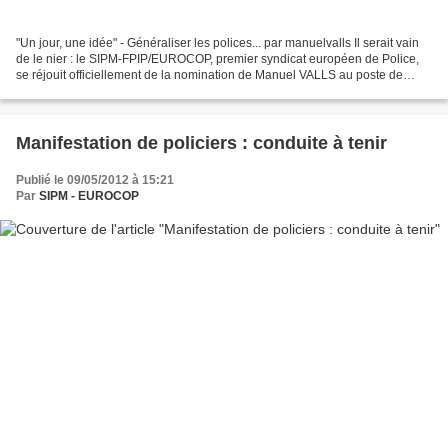
"Un jour, une idée" - Généraliser les polices... par manuelvalls Il serait vain
de le nier : le SIPM-FPIP/EUROCOP, premier syndicat européen de Police,
se réjouit officiellement de la nomination de Manuel VALLS au poste de
Ministre de l'Intérieur. C'est...
Manifestation de policiers : conduite à tenir
Publié le 09/05/2012 à 15:21
Par
SIPM - EUROCOP