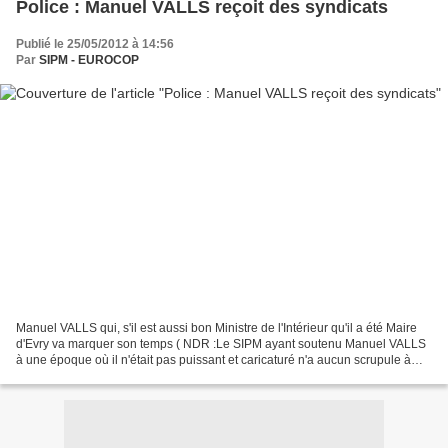
Police : Manuel VALLS reçoit des syndicats
Publié le 25/05/2012 à 14:56
Par
SIPM - EUROCOP
Manuel VALLS qui, s'il est aussi bon Ministre de l'Intérieur qu'il a été Maire
d'Evry va marquer son temps ( NDR :Le SIPM ayant soutenu Manuel VALLS
à une époque où il n'était pas puissant et caricaturé n'a aucun scrupule à
dire tout le bien qu'il pense...