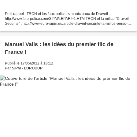
Petit rappel : TRON et les faux policiers municipaux de Draveil :
http://www.fpip-police.com/SIPM/LEPARI~1.HTM TRON et la milice "Draveil
Sécurité" : http://www.euro-sipm.eu/article-draveil-securite-la-milice-perso-
du-maire-georges-tron-66518982.html...
Manuel Valls : les idées du premier flic de
France !
Publié le 17/05/2012 à 18:12
Par
SIPM - EUROCOP