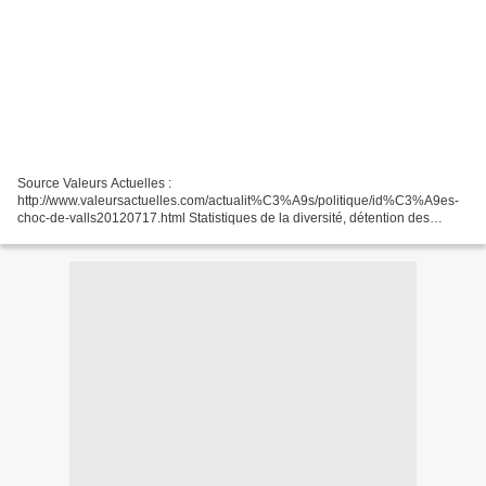
Source Valeurs Actuelles :
http://www.valeursactuelles.com/actualit%C3%A9s/politique/id%C3%A9es-
choc-de-valls20120717.html Statistiques de la diversité, détention des
mineurs, réhabilitation de l’ordre : nous avons retrouvé ce qu’écrivait le
ministre...