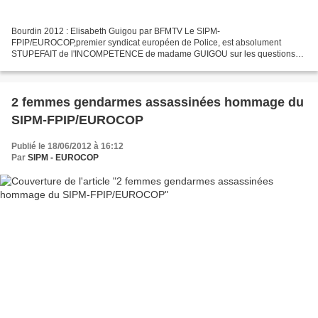
Bourdin 2012 : Elisabeth Guigou par BFMTV Le SIPM-
FPIP/EUROCOP,premier syndicat européen de Police, est absolument
STUPEFAIT de l'INCOMPETENCE de madame GUIGOU sur les questions
de sécurité publique. Interrogée à la fin de cette interview par l'excellent...
2 femmes gendarmes assassinées hommage du
SIPM-FPIP/EUROCOP
Publié le 18/06/2012 à 16:12
Par
SIPM - EUROCOP