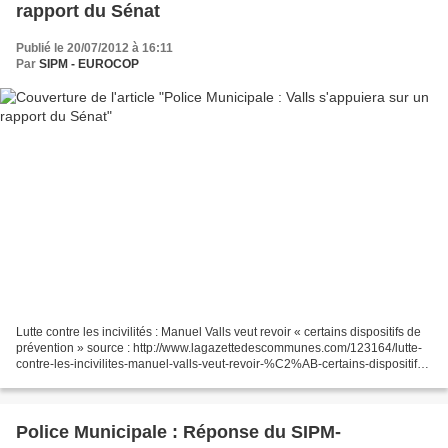
rapport du Sénat
Publié le 20/07/2012 à 16:11
Par
SIPM - EUROCOP
Lutte contre les incivilités : Manuel Valls veut revoir « certains dispositifs de
prévention » source : http://www.lagazettedescommunes.com/123164/lutte-
contre-les-incivilites-manuel-valls-veut-revoir-%C2%AB-certains-dispositifs-
de-prevention-%C2%BB/...
Police Municipale : Réponse du SIPM-