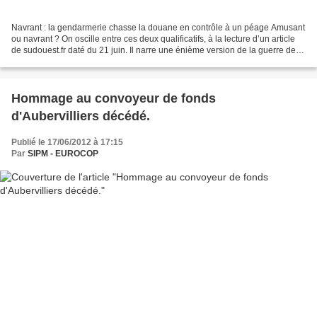
Navrant : la gendarmerie chasse la douane en contrôle à un péage Amusant
ou navrant ? On oscille entre ces deux qualificatifs, à la lecture d’un article
de sudouest.fr daté du 21 juin. Il narre une énième version de la guerre des
uniformes, qui vire parfois...
Hommage au convoyeur de fonds
d'Aubervilliers décédé.
Publié le 17/06/2012 à 17:15
Par
SIPM - EUROCOP